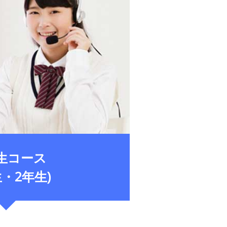
生コース
生・2年生)