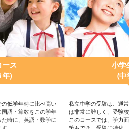
コース
小学
６年)
(中
での低学年時に比べ高い
私立中学の受験は、通常
に国語・算数をこの学年
は非常に難しく、受験校
った時に、英語・数学に
このコースでは、学力面
ます。
策もでき、受験に特化し