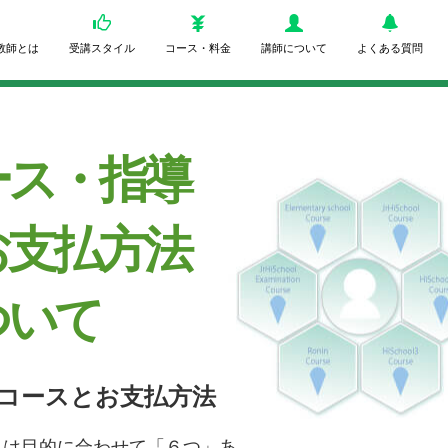
教師とは
受講スタイル
コース・料金
講師について
よくある質問
ース・指導
お支払方法
ついて
コースとお支払方法
スは目的に合わせて「６つ」あ