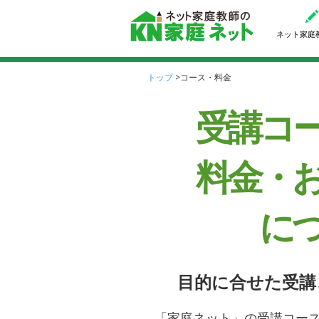
ネット家庭
トップ
>
コース・料金
受講コ
料金・
に
目的に合せた受講
「家庭ネット」の受講コー