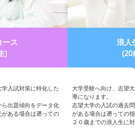
コース
浪人
生)
(2
大学入試対策に特化した
大学受験へ向け、志望大
導になります。
から出題傾向をデータ化
志望大学の入試の過去問
元がある場合は遡っての
がある場合は遡っての指
２０歳までの浪人生に対