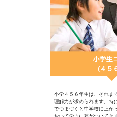
小学生
(４５
小学４５６年生は、それま
理解力が求められます。特
でつまづくと中学校に上が
おいて学力に差がついてき