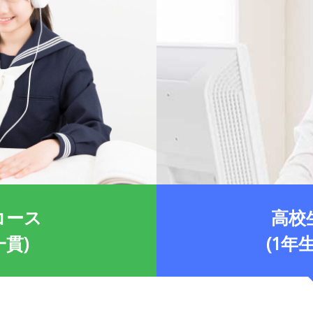
コース
高校
一貫)
(1年